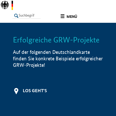
undefined
MENÜ
Erfolgreiche GRW-Projekte
LISTE
Filter
Info
Auf der folgenden Deutschlandkarte
finden Sie konkrete Beispiele erfolgreicher
GRW-Projekte!
LOS GEHT'S