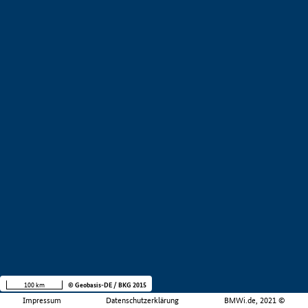
100 km
© Geobasis-DE / BKG 2015
Impressum
Datenschutzerklärung
BMWi.de, 2021 ©