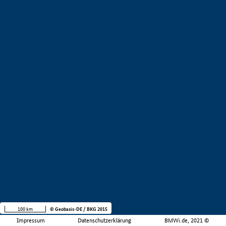
100 km
© Geobasis-DE / BKG 2015
Impressum
Datenschutzerklärung
BMWi.de, 2021 ©