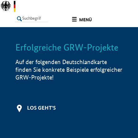
undefined
MENÜ
Erfolgreiche GRW-Projekte
LISTE
Filter
Info
Auf der folgenden Deutschlandkarte
finden Sie konkrete Beispiele erfolgreicher
GRW-Projekte!
LOS GEHT'S