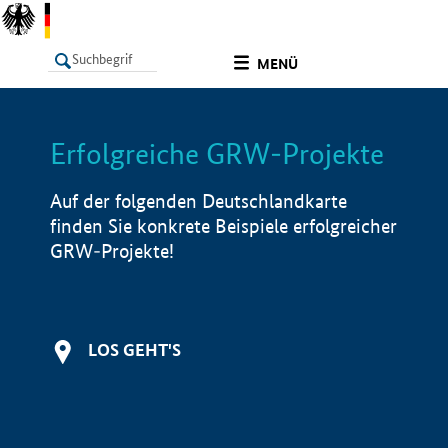
undefined
MENÜ
Erfolgreiche GRW-Projekte
LISTE
Filter
Info
Auf der folgenden Deutschlandkarte
finden Sie konkrete Beispiele erfolgreicher
GRW-Projekte!
LOS GEHT'S