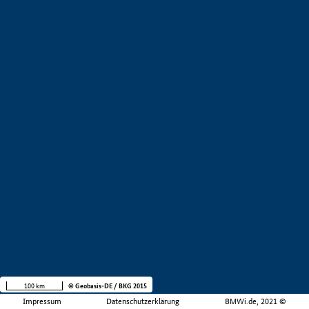
100 km
© Geobasis-DE / BKG 2015
Impressum
Datenschutzerklärung
BMWi.de, 2021 ©