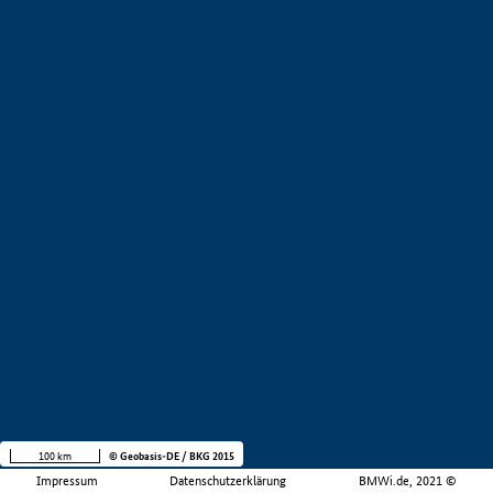
100 km
© Geobasis-DE / BKG 2015
Impressum
Datenschutzerklärung
BMWi.de, 2021 ©