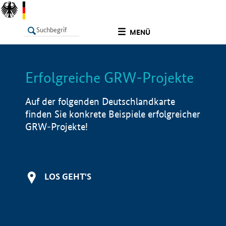
undefined
MENÜ
Erfolgreiche GRW-Projekte
LISTE
Filter
Info
Auf der folgenden Deutschlandkarte
finden Sie konkrete Beispiele erfolgreicher
GRW-Projekte!
LOS GEHT'S