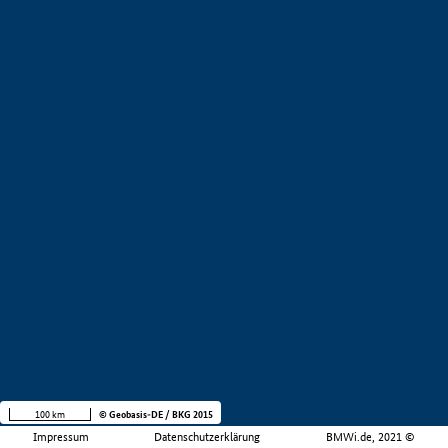
100 km
© Geobasis-DE / BKG 2015
Impressum
Datenschutzerklärung
BMWi.de, 2021 ©