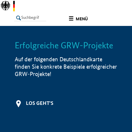
undefined
MENÜ
Erfolgreiche GRW-Projekte
LISTE
Filter
Info
Auf der folgenden Deutschlandkarte
finden Sie konkrete Beispiele erfolgreicher
GRW-Projekte!
LOS GEHT'S