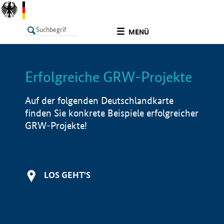
undefined
MENÜ
Erfolgreiche GRW-Projekte
LISTE
Filter
Info
Auf der folgenden Deutschlandkarte
finden Sie konkrete Beispiele erfolgreicher
GRW-Projekte!
LOS GEHT'S