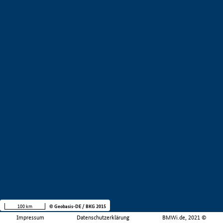
100 km
© Geobasis-DE / BKG 2015
Impressum
Datenschutzerklärung
BMWi.de, 2021 ©