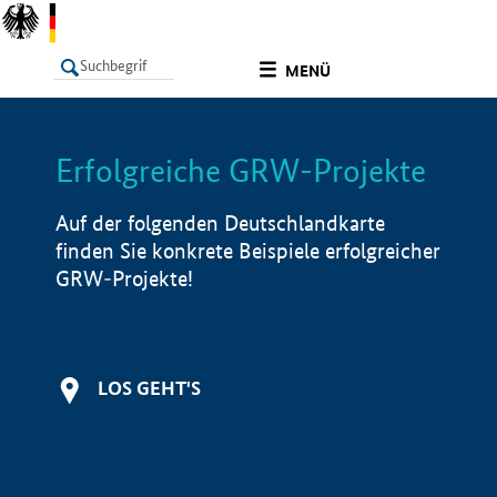
undefined
MENÜ
Erfolgreiche GRW-Projekte
LISTE
Filter
Info
Auf der folgenden Deutschlandkarte
finden Sie konkrete Beispiele erfolgreicher
GRW-Projekte!
LOS GEHT'S