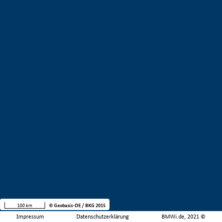
100 km
© Geobasis-DE / BKG 2015
Impressum
Datenschutzerklärung
BMWi.de, 2021 ©