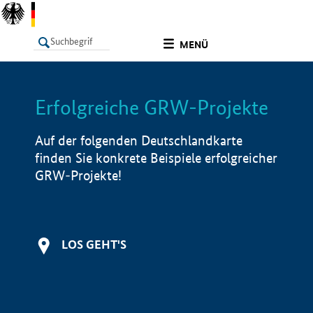
undefined
MENÜ
Erfolgreiche GRW-Projekte
LISTE
Filter
Info
Auf der folgenden Deutschlandkarte
finden Sie konkrete Beispiele erfolgreicher
GRW-Projekte!
LOS GEHT'S