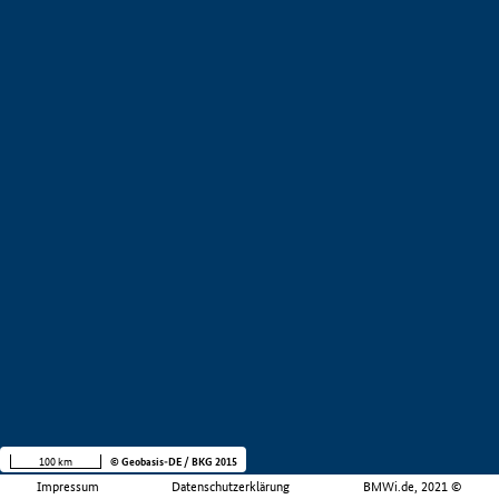
100 km
© Geobasis-DE / BKG 2015
Impressum
Datenschutzerklärung
BMWi.de, 2021 ©