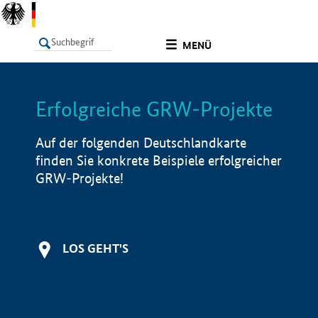
undefined
MENÜ
Erfolgreiche GRW-Projekte
LISTE
Filter
Info
Auf der folgenden Deutschlandkarte
finden Sie konkrete Beispiele erfolgreicher
GRW-Projekte!
LOS GEHT'S