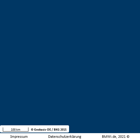
100 km
© Geobasis-DE / BKG 2015
Impressum
Datenschutzerklärung
BMWi.de, 2021 ©