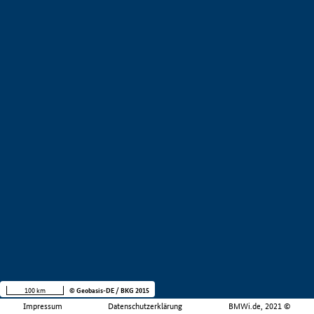
100 km
© Geobasis-DE / BKG 2015
Impressum
Datenschutzerklärung
BMWi.de, 2021 ©