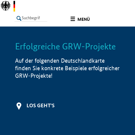
undefined
MENÜ
Erfolgreiche GRW-Projekte
LISTE
Filter
Info
Auf der folgenden Deutschlandkarte
finden Sie konkrete Beispiele erfolgreicher
GRW-Projekte!
LOS GEHT'S