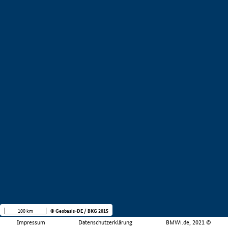
100 km
© Geobasis-DE / BKG 2015
Impressum
Datenschutzerklärung
BMWi.de, 2021 ©