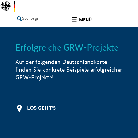
undefined
MENÜ
Erfolgreiche GRW-Projekte
LISTE
Filter
Info
Auf der folgenden Deutschlandkarte
finden Sie konkrete Beispiele erfolgreicher
GRW-Projekte!
LOS GEHT'S