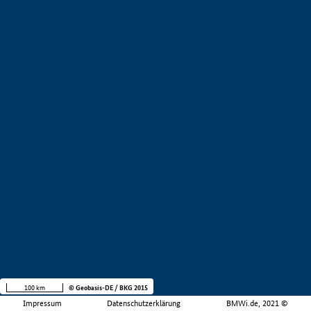
100 km
© Geobasis-DE / BKG 2015
Impressum
Datenschutzerklärung
BMWi.de, 2021 ©