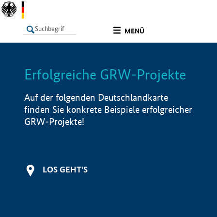
undefined
MENÜ
Erfolgreiche GRW-Projekte
LISTE
Filter
Info
Auf der folgenden Deutschlandkarte
finden Sie konkrete Beispiele erfolgreicher
GRW-Projekte!
LOS GEHT'S