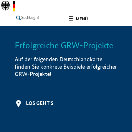
undefined
MENÜ
Erfolgreiche GRW-Projekte
LISTE
Filter
Info
Auf der folgenden Deutschlandkarte
finden Sie konkrete Beispiele erfolgreicher
GRW-Projekte!
LOS GEHT'S