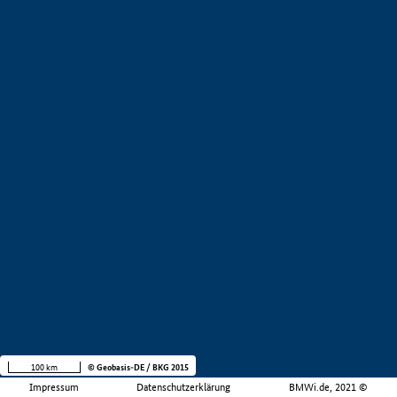
100 km
© Geobasis-DE / BKG 2015
Impressum
Datenschutzerklärung
BMWi.de, 2021 ©