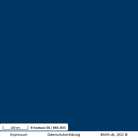
100 km
© Geobasis-DE / BKG 2015
Impressum
Datenschutzerklärung
BMWi.de, 2021 ©