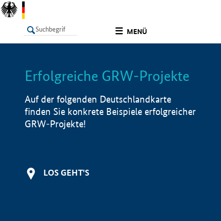
undefined
MENÜ
Erfolgreiche GRW-Projekte
LISTE
Filter
Info
Auf der folgenden Deutschlandkarte
finden Sie konkrete Beispiele erfolgreicher
GRW-Projekte!
LOS GEHT'S