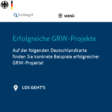
undefined
MENÜ
Erfolgreiche GRW-Projekte
LISTE
Filter
Info
Auf der folgenden Deutschlandkarte
finden Sie konkrete Beispiele erfolgreicher
GRW-Projekte!
LOS GEHT'S