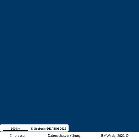
100 km
© Geobasis-DE / BKG 2015
Impressum
Datenschutzerklärung
BMWi.de, 2021 ©