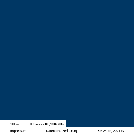
100 km
© Geobasis-DE / BKG 2015
Impressum
Datenschutzerklärung
BMWi.de, 2021 ©