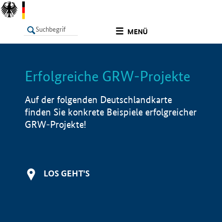
undefined
MENÜ
Erfolgreiche GRW-Projekte
LISTE
Filter
Info
Auf der folgenden Deutschlandkarte
finden Sie konkrete Beispiele erfolgreicher
GRW-Projekte!
LOS GEHT'S