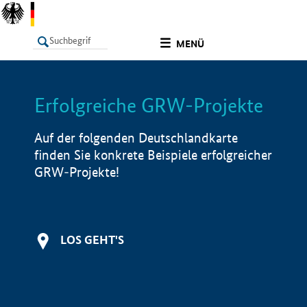
undefined
MENÜ
Erfolgreiche GRW-Projekte
LISTE
Filter
Info
Auf der folgenden Deutschlandkarte
finden Sie konkrete Beispiele erfolgreicher
GRW-Projekte!
LOS GEHT'S