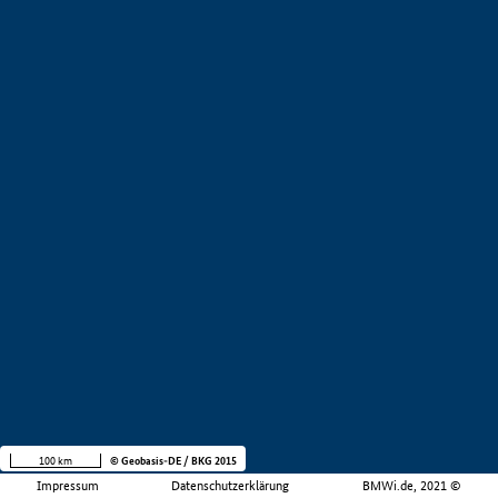
100 km
© Geobasis-DE / BKG 2015
Impressum
Datenschutzerklärung
BMWi.de, 2021 ©