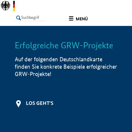
undefined
MENÜ
Erfolgreiche GRW-Projekte
LISTE
Filter
Info
Auf der folgenden Deutschlandkarte
finden Sie konkrete Beispiele erfolgreicher
GRW-Projekte!
LOS GEHT'S