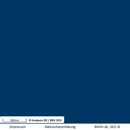
100 km
© Geobasis-DE / BKG 2015
Impressum
Datenschutzerklärung
BMWi.de, 2021 ©