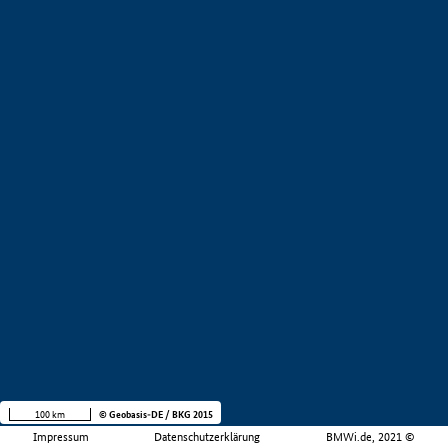
100 km
© Geobasis-DE / BKG 2015
Impressum
Datenschutzerklärung
BMWi.de, 2021 ©