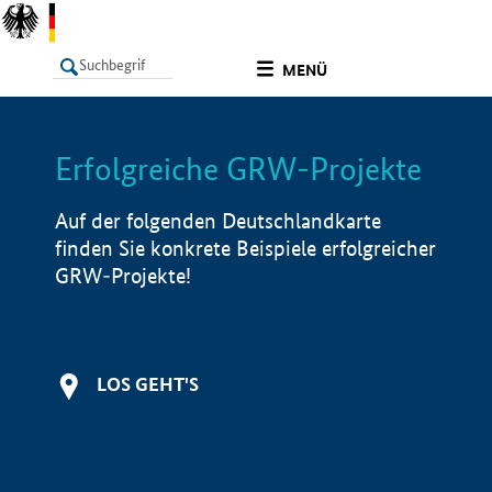
undefined
MENÜ
Erfolgreiche GRW-Projekte
LISTE
Filter
Info
Auf der folgenden Deutschlandkarte
finden Sie konkrete Beispiele erfolgreicher
GRW-Projekte!
LOS GEHT'S