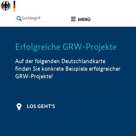
undefined
MENÜ
Erfolgreiche GRW-Projekte
LISTE
Filter
Info
Auf der folgenden Deutschlandkarte
finden Sie konkrete Beispiele erfolgreicher
GRW-Projekte!
LOS GEHT'S