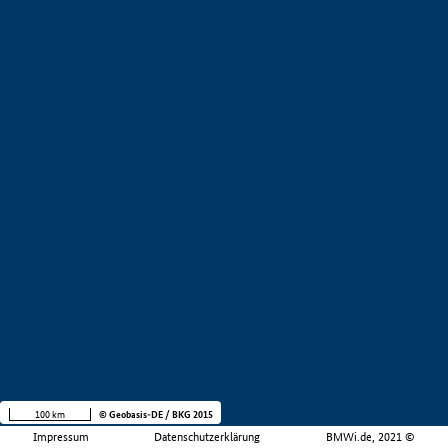
100 km
© Geobasis-DE / BKG 2015
Impressum
Datenschutzerklärung
BMWi.de, 2021 ©