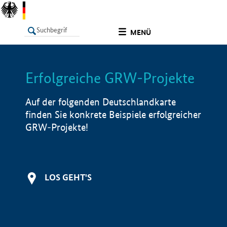
undefined
MENÜ
Erfolgreiche GRW-Projekte
LISTE
Filter
Info
Auf der folgenden Deutschlandkarte
finden Sie konkrete Beispiele erfolgreicher
GRW-Projekte!
LOS GEHT'S