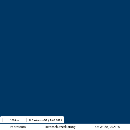
100 km
© Geobasis-DE / BKG 2015
Impressum
Datenschutzerklärung
BMWi.de, 2021 ©