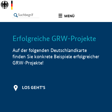
undefined
MENÜ
Erfolgreiche GRW-Projekte
LISTE
Filter
Info
Auf der folgenden Deutschlandkarte
finden Sie konkrete Beispiele erfolgreicher
GRW-Projekte!
LOS GEHT'S