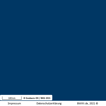
100 km
© Geobasis-DE / BKG 2015
Impressum
Datenschutzerklärung
BMWi.de, 2021 ©