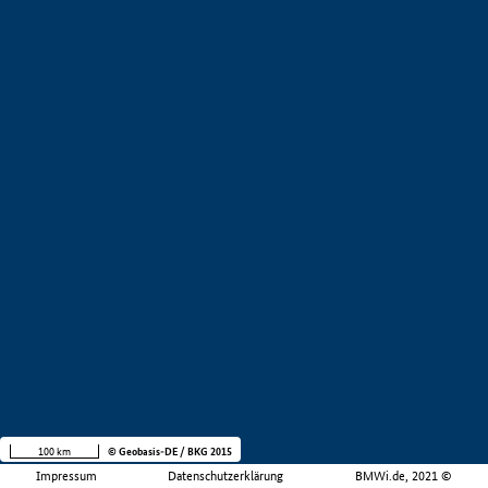
100 km
© Geobasis-DE / BKG 2015
Impressum
Datenschutzerklärung
BMWi.de, 2021 ©