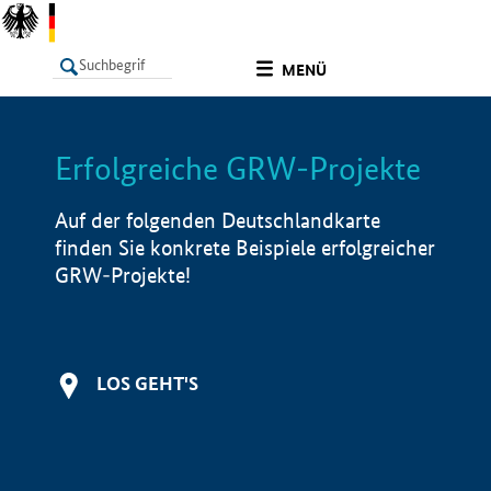
undefined
MENÜ
Erfolgreiche GRW-Projekte
LISTE
Filter
Info
Auf der folgenden Deutschlandkarte
finden Sie konkrete Beispiele erfolgreicher
GRW-Projekte!
LOS GEHT'S