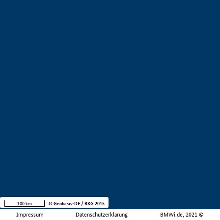
100 km
© Geobasis-DE / BKG 2015
Impressum
Datenschutzerklärung
BMWi.de, 2021 ©