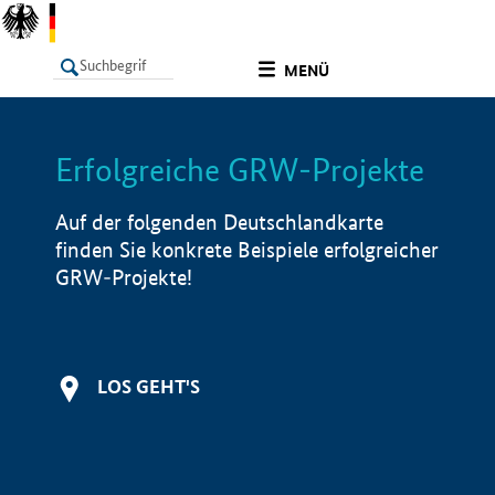
undefined
MENÜ
Erfolgreiche GRW-Projekte
LISTE
Filter
Info
Auf der folgenden Deutschlandkarte
finden Sie konkrete Beispiele erfolgreicher
GRW-Projekte!
LOS GEHT'S