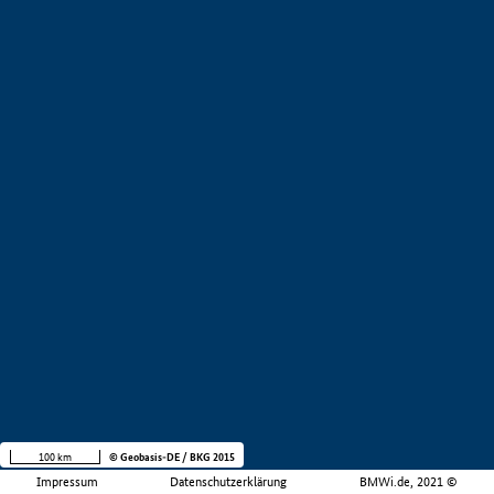
100 km
© Geobasis-DE / BKG 2015
Impressum
Datenschutzerklärung
BMWi.de, 2021 ©