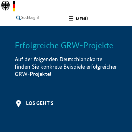
undefined
MENÜ
Erfolgreiche GRW-Projekte
LISTE
Filter
Info
Auf der folgenden Deutschlandkarte
finden Sie konkrete Beispiele erfolgreicher
GRW-Projekte!
LOS GEHT'S