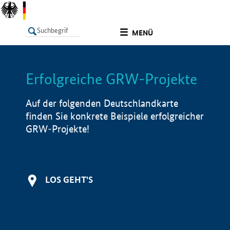
undefined
MENÜ
Erfolgreiche GRW-Projekte
LISTE
Filter
Info
Auf der folgenden Deutschlandkarte
finden Sie konkrete Beispiele erfolgreicher
GRW-Projekte!
LOS GEHT'S