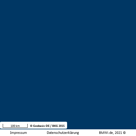
100 km
© Geobasis-DE / BKG 2015
Impressum
Datenschutzerklärung
BMWi.de, 2021 ©