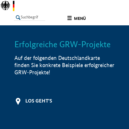
undefined
MENÜ
Erfolgreiche GRW-Projekte
LISTE
Filter
Info
Auf der folgenden Deutschlandkarte
finden Sie konkrete Beispiele erfolgreicher
GRW-Projekte!
LOS GEHT'S