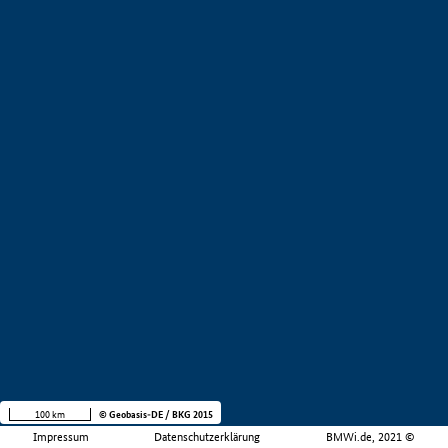
100 km
© Geobasis-DE / BKG 2015
Impressum
Datenschutzerklärung
BMWi.de, 2021 ©