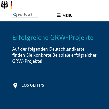
undefined
MENÜ
Erfolgreiche GRW-Projekte
LISTE
Filter
Info
Auf der folgenden Deutschlandkarte
finden Sie konkrete Beispiele erfolgreicher
GRW-Projekte!
LOS GEHT'S