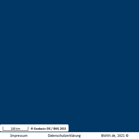
100 km
© Geobasis-DE / BKG 2015
Impressum
Datenschutzerklärung
BMWi.de, 2021 ©