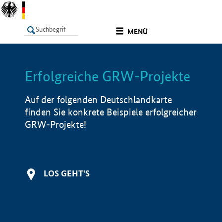
undefined
MENÜ
Erfolgreiche GRW-Projekte
LISTE
Filter
Info
Auf der folgenden Deutschlandkarte
finden Sie konkrete Beispiele erfolgreicher
GRW-Projekte!
LOS GEHT'S