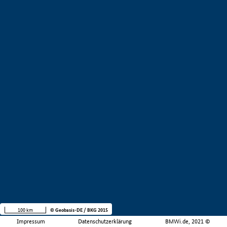
100 km
© Geobasis-DE / BKG 2015
Impressum
Datenschutzerklärung
BMWi.de, 2021 ©