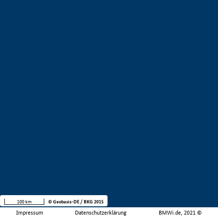
100 km
© Geobasis-DE / BKG 2015
Impressum
Datenschutzerklärung
BMWi.de, 2021 ©