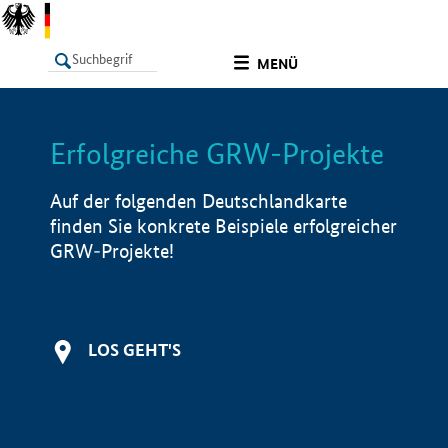
undefined
MENÜ
Erfolgreiche GRW-Projekte
LISTE
Filter
Info
Auf der folgenden Deutschlandkarte
finden Sie konkrete Beispiele erfolgreicher
GRW-Projekte!
LOS GEHT'S