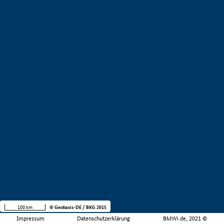
100 km
© Geobasis-DE / BKG 2015
Impressum
Datenschutzerklärung
BMWi.de, 2021 ©