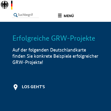
undefined
MENÜ
Erfolgreiche GRW-Projekte
LISTE
Filter
Info
Auf der folgenden Deutschlandkarte
finden Sie konkrete Beispiele erfolgreicher
GRW-Projekte!
LOS GEHT'S