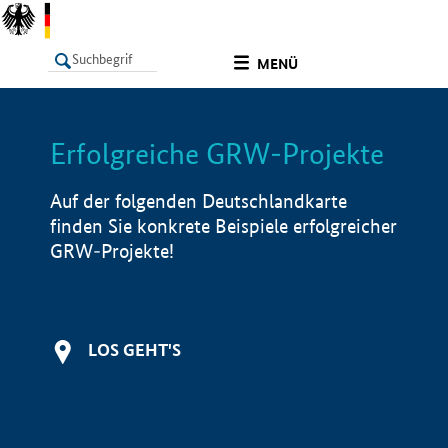
undefined
MENÜ
Erfolgreiche GRW-Projekte
LISTE
Filter
Info
Auf der folgenden Deutschlandkarte
finden Sie konkrete Beispiele erfolgreicher
GRW-Projekte!
LOS GEHT'S