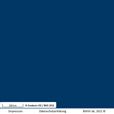
100 km
© Geobasis-DE / BKG 2015
Impressum
Datenschutzerklärung
BMWi.de, 2021 ©