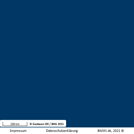
100 km
© Geobasis-DE / BKG 2015
Impressum
Datenschutzerklärung
BMWi.de, 2021 ©