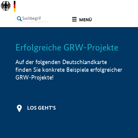
undefined
MENÜ
Erfolgreiche GRW-Projekte
LISTE
Filter
Info
Auf der folgenden Deutschlandkarte
finden Sie konkrete Beispiele erfolgreicher
GRW-Projekte!
LOS GEHT'S