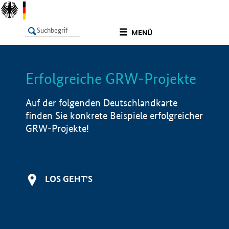
undefined
MENÜ
Erfolgreiche GRW-Projekte
LISTE
Filter
Info
Auf der folgenden Deutschlandkarte
finden Sie konkrete Beispiele erfolgreicher
GRW-Projekte!
LOS GEHT'S