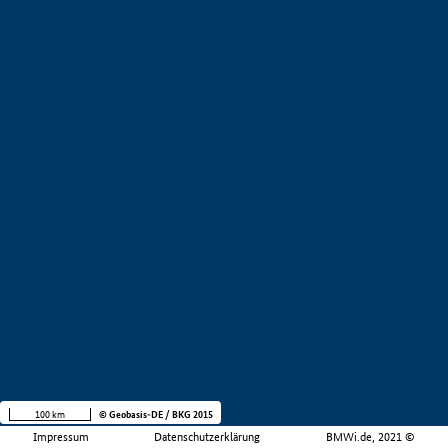
100 km
© Geobasis-DE / BKG 2015
Impressum
Datenschutzerklärung
BMWi.de, 2021 ©