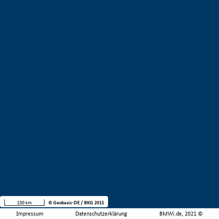
100 km
© Geobasis-DE / BKG 2015
Impressum
Datenschutzerklärung
BMWi.de, 2021 ©