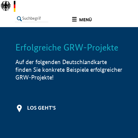
undefined
MENÜ
Erfolgreiche GRW-Projekte
LISTE
Filter
Info
Auf der folgenden Deutschlandkarte
finden Sie konkrete Beispiele erfolgreicher
GRW-Projekte!
LOS GEHT'S