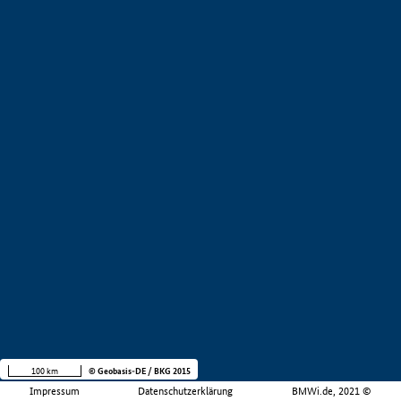
100 km
© Geobasis-DE / BKG 2015
Impressum
Datenschutzerklärung
BMWi.de, 2021 ©