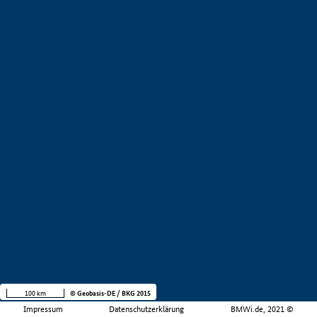
100 km
© Geobasis-DE / BKG 2015
Impressum
Datenschutzerklärung
BMWi.de, 2021 ©