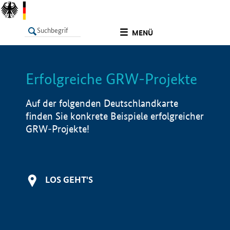
undefined
MENÜ
Erfolgreiche GRW-Projekte
LISTE
Filter
Info
Auf der folgenden Deutschlandkarte
finden Sie konkrete Beispiele erfolgreicher
GRW-Projekte!
LOS GEHT'S