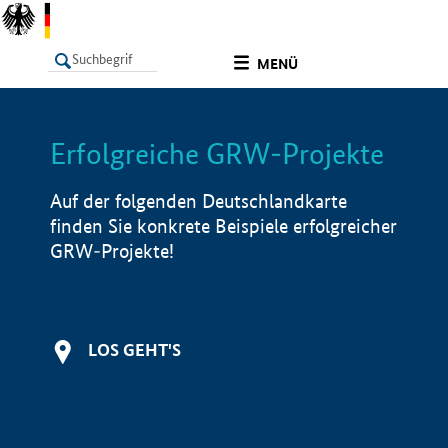
undefined
MENÜ
Erfolgreiche GRW-Projekte
LISTE
Filter
Info
Auf der folgenden Deutschlandkarte
finden Sie konkrete Beispiele erfolgreicher
GRW-Projekte!
LOS GEHT'S