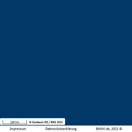
100 km
© Geobasis-DE / BKG 2015
Impressum
Datenschutzerklärung
BMWi.de, 2021 ©