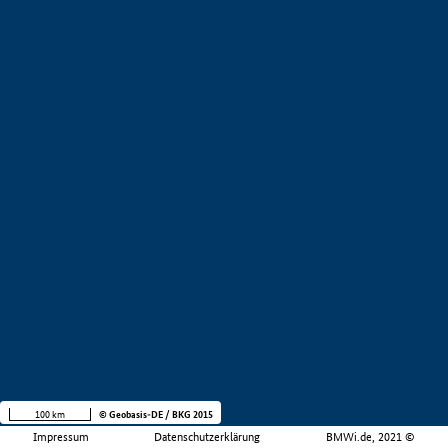
100 km
© Geobasis-DE / BKG 2015
Impressum
Datenschutzerklärung
BMWi.de, 2021 ©