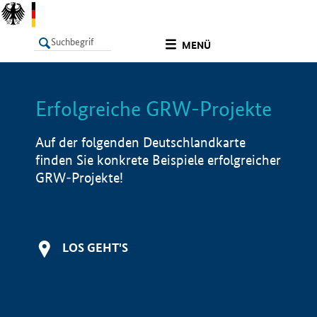
undefined
MENÜ
Erfolgreiche GRW-Projekte
LISTE
Filter
Info
Auf der folgenden Deutschlandkarte
finden Sie konkrete Beispiele erfolgreicher
GRW-Projekte!
LOS GEHT'S