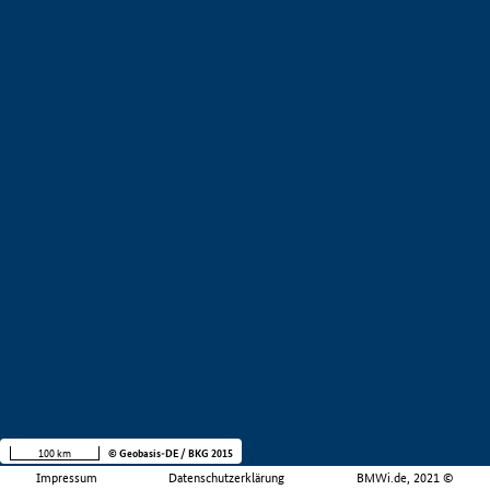
100 km
© Geobasis-DE / BKG 2015
Impressum
Datenschutzerklärung
BMWi.de, 2021 ©