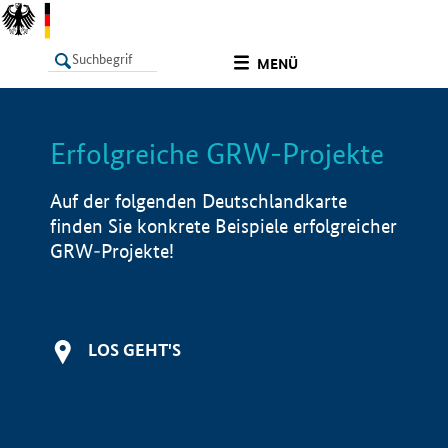
undefined
MENÜ
Erfolgreiche GRW-Projekte
LISTE
Filter
Info
Auf der folgenden Deutschlandkarte
finden Sie konkrete Beispiele erfolgreicher
GRW-Projekte!
LOS GEHT'S