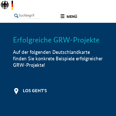
undefined
MENÜ
Erfolgreiche GRW-Projekte
LISTE
Filter
Info
Auf der folgenden Deutschlandkarte
finden Sie konkrete Beispiele erfolgreicher
GRW-Projekte!
LOS GEHT'S