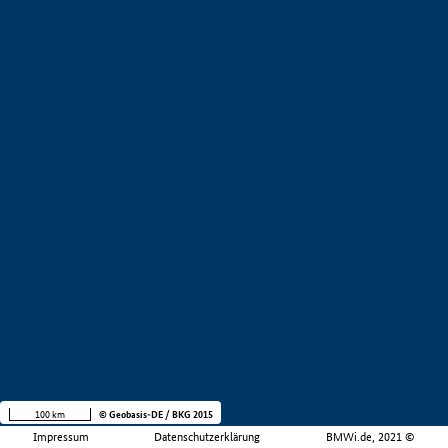
100 km
© Geobasis-DE / BKG 2015
Impressum
Datenschutzerklärung
BMWi.de, 2021 ©