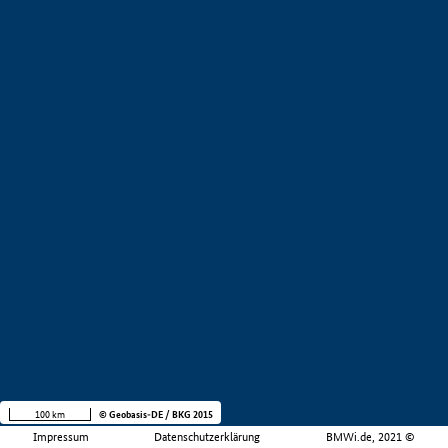
100 km
© Geobasis-DE / BKG 2015
Impressum
Datenschutzerklärung
BMWi.de, 2021 ©