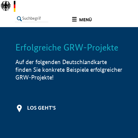
undefined
MENÜ
Erfolgreiche GRW-Projekte
LISTE
Filter
Info
Auf der folgenden Deutschlandkarte
finden Sie konkrete Beispiele erfolgreicher
GRW-Projekte!
LOS GEHT'S