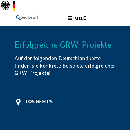
undefined
MENÜ
Erfolgreiche GRW-Projekte
LISTE
Filter
Info
Auf der folgenden Deutschlandkarte
finden Sie konkrete Beispiele erfolgreicher
GRW-Projekte!
LOS GEHT'S