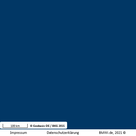
100 km
© Geobasis-DE / BKG 2015
Impressum
Datenschutzerklärung
BMWi.de, 2021 ©