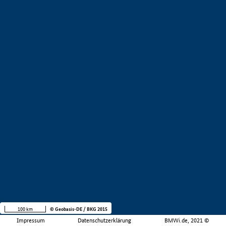
100 km
© Geobasis-DE / BKG 2015
Impressum
Datenschutzerklärung
BMWi.de, 2021 ©