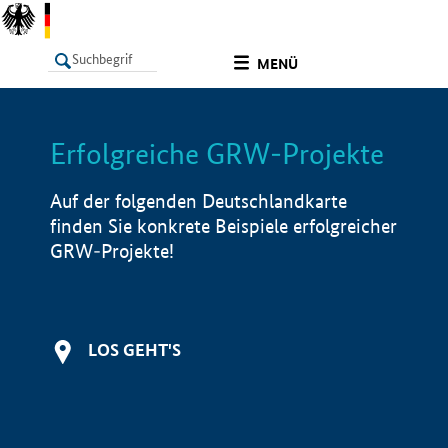
undefined
MENÜ
Erfolgreiche GRW-Projekte
LISTE
Filter
Info
Auf der folgenden Deutschlandkarte
finden Sie konkrete Beispiele erfolgreicher
GRW-Projekte!
LOS GEHT'S