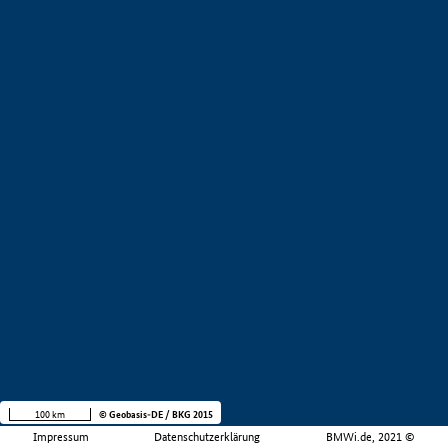
100 km
© Geobasis-DE / BKG 2015
Impressum
Datenschutzerklärung
BMWi.de, 2021 ©