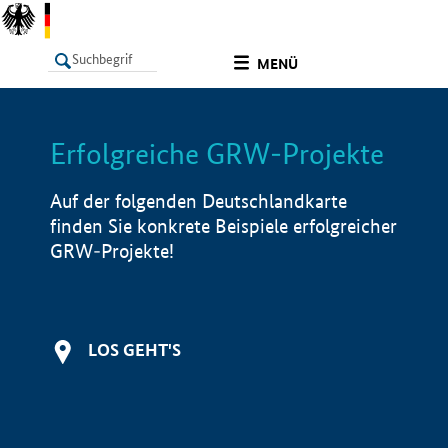
undefined
MENÜ
Erfolgreiche GRW-Projekte
LISTE
Filter
Info
Auf der folgenden Deutschlandkarte
finden Sie konkrete Beispiele erfolgreicher
GRW-Projekte!
LOS GEHT'S