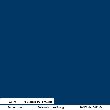
100 km
© Geobasis-DE / BKG 2015
Impressum
Datenschutzerklärung
BMWi.de, 2021 ©