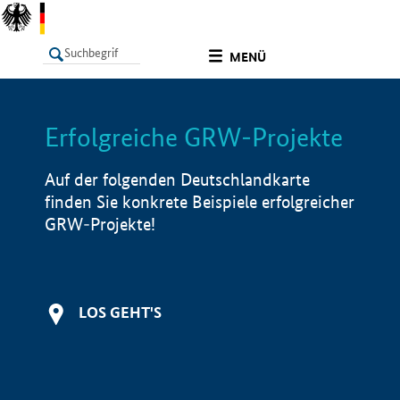
undefined
MENÜ
Erfolgreiche GRW-Projekte
LISTE
Filter
Info
Auf der folgenden Deutschlandkarte
finden Sie konkrete Beispiele erfolgreicher
GRW-Projekte!
LOS GEHT'S