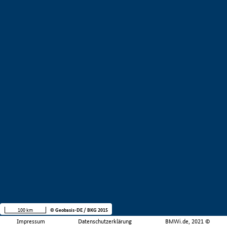
100 km
© Geobasis-DE / BKG 2015
Impressum
Datenschutzerklärung
BMWi.de, 2021 ©