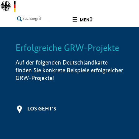
undefined
MENÜ
Erfolgreiche GRW-Projekte
LISTE
Filter
Info
Auf der folgenden Deutschlandkarte
finden Sie konkrete Beispiele erfolgreicher
GRW-Projekte!
LOS GEHT'S