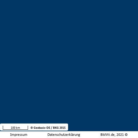
100 km
© Geobasis-DE / BKG 2015
Impressum
Datenschutzerklärung
BMWi.de, 2021 ©