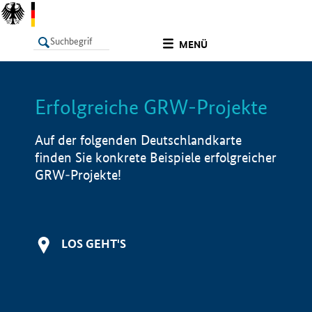
undefined
MENÜ
Erfolgreiche GRW-Projekte
LISTE
Filter
Info
Auf der folgenden Deutschlandkarte
finden Sie konkrete Beispiele erfolgreicher
GRW-Projekte!
LOS GEHT'S