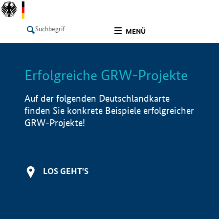
undefined
MENÜ
Erfolgreiche GRW-Projekte
LISTE
Filter
Info
Auf der folgenden Deutschlandkarte
finden Sie konkrete Beispiele erfolgreicher
GRW-Projekte!
LOS GEHT'S