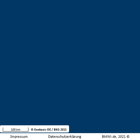
100 km
© Geobasis-DE / BKG 2015
Impressum
Datenschutzerklärung
BMWi.de, 2021 ©