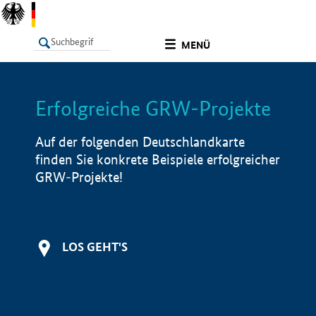
undefined
MENÜ
Erfolgreiche GRW-Projekte
LISTE
Filter
Info
Auf der folgenden Deutschlandkarte
finden Sie konkrete Beispiele erfolgreicher
GRW-Projekte!
LOS GEHT'S