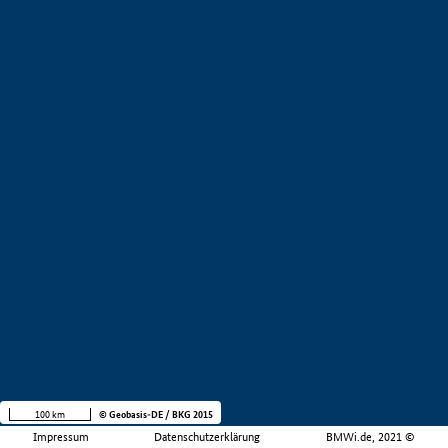
100 km
© Geobasis-DE / BKG 2015
Impressum
Datenschutzerklärung
BMWi.de, 2021 ©